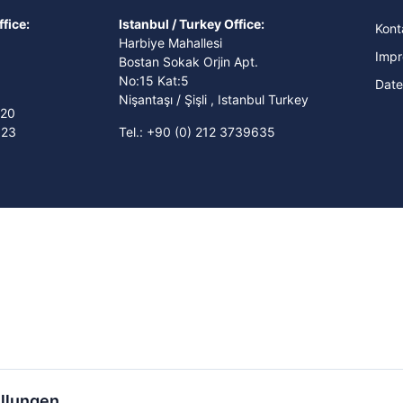
fice:
Istanbul / Turkey Office:
Kont
Harbiye Mahallesi
Imp
Bostan Sokak Orjin Apt.
No:15 Kat:5
Date
Nişantaşı / Şişli , Istanbul Turkey
820
823
Tel.: +90 (0) 212 3739635
ellungen